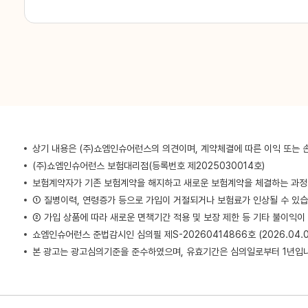
최**
010-****-5100
임**
010-****-5809
조**
010-****-7082
상기 내용은 (주)쇼엠인슈어런스의 의견이며, 계약체결에 따른 이익 또는 
조**
010-****-9287
(주)쇼엠인슈어런스 보험대리점(등록번호 제2025030014호)
보험계약자가 기존 보험계약을 해지하고 새로운 보험계약을 체결하는 과
이**
010-****-8672
① 질병이력, 연령증가 등으로 가입이 거절되거나 보험료가 인상될 수 있습
② 가입 상품에 따라 새로운 면책기간 적용 및 보장 제한 등 기타 불이익이
쇼엠인슈어런스 준법감시인 심의필 제S-20260414866호 (2026.04.02
강**
010-****-7037
본 광고는 광고심의기준을 준수하였으며, 유효기간은 심의일로부터 1년입