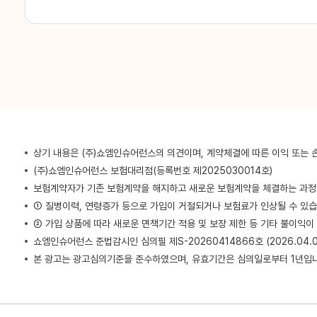
최**
010-****-7640
강**
010-****-4834
장**
010-****-9347
상기 내용은 (주)쇼엠인슈어런스의 의견이며, 계약체결에 따른 이익 또는 
장**
010-****-5219
(주)쇼엠인슈어런스 보험대리점(등록번호 제2025030014호)
보험계약자가 기존 보험계약을 해지하고 새로운 보험계약을 체결하는 과
장**
010-****-1577
① 질병이력, 연령증가 등으로 가입이 거절되거나 보험료가 인상될 수 있습
② 가입 상품에 따라 새로운 면책기간 적용 및 보장 제한 등 기타 불이익이
쇼엠인슈어런스 준법감시인 심의필 제S-20260414866호 (2026.04.02
강**
010-****-5195
본 광고는 광고심의기준을 준수하였으며, 유효기간은 심의일로부터 1년입